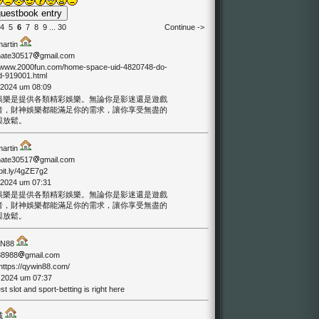
4
5
6
7
8
9
...
30
Continue ->
martin
hate30517
gmail.com
//www.2000fun.com/home-space-uid-4820748-do-
id-919001.html
.2024 um 08:09
娛樂是提供各類精彩娛樂。無論你是影迷還是遊戲
者，財神娛樂都能滿足你的需求，讓你享受無盡的
與放鬆。
martin
hate30517
gmail.com
/bit.ly/4gZE7g2
.2024 um 07:31
娛樂是提供各類精彩娛樂。無論你是影迷還是遊戲
者，財神娛樂都能滿足你的需求，讓你享受無盡的
與放鬆。
IN88
88988
gmail.com
/https://qywin88.com/
.2024 um 07:37
st slot and sport-betting is right here
城