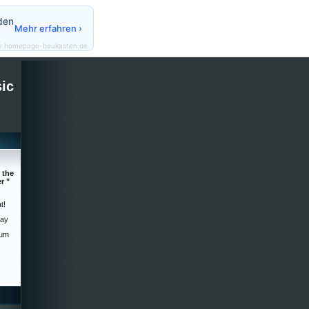
den
Mehr erfahren ›
y homepage-baukasten.de
ic
 the
r "
t!
kay
bum