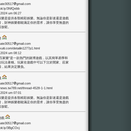
hate30517
gmail.com
/bit.ly/3NfQebb
.2024 um 06:27
娛樂是提供各類精彩娛樂。無論你是影迷還是遊戲
者，財神娛樂都能滿足你的需求，讓你享受無盡的
與放鬆。
樂
hate30517
gmail.com
/xuiti.com/detailin1277p1.html
.2024 um 08:12
博百家樂"是一款熱門的賭博遊戲，以其簡單易學和
的玩法著稱。玩家在遊戲中可以下注於閒家、莊家
局，結果決定勝負。
城
hate30517
gmail.com
//news.tw789.net/thread-4528-1-1.html
.2024 um 07:01
娛樂是提供各類精彩娛樂。無論你是影迷還是遊戲
者，財神娛樂都能滿足你的需求，讓你享受無盡的
與放鬆。
遊戲
hate30517
gmail.com
/bit.ly/3BgCOcj