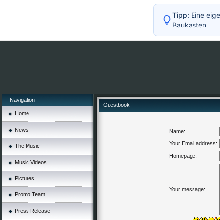
Tipp:
Eine eige
Baukasten.
Navigation
Guestbook
Home
News
Name:
Your Email address:
The Music
Homepage:
Music Videos
Pictures
Your message:
Promo Team
Press Release