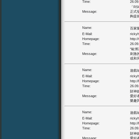
Time:
26.09
「R
Message:
正式
夠提
Name:
百家
E-Mail:
ricky
Homepage:
http:/
Time:
26.09
"歐
Message:
刺激
或和
Name:
遊戲
E-Mail:
ricky
Homepage:
http:/
Time:
26.09
財神
Message:
愛好
樂趣
Name:
遊戲
E-Mail:
ricky
Homepage:
http:/
Time:
26.09
財神
Message:
愛好